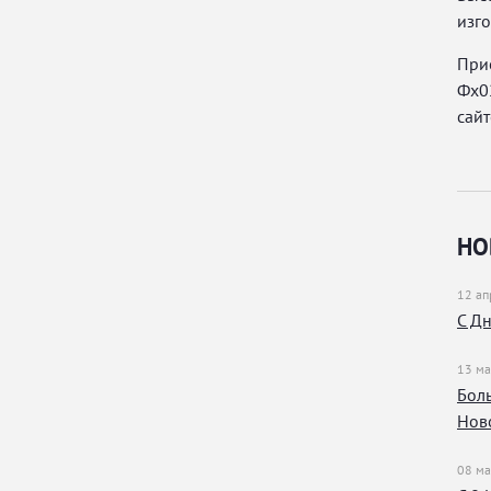
изго
При
Фх02
сайт
НО
12 ап
С Д
13 ма
Боль
Нов
08 ма