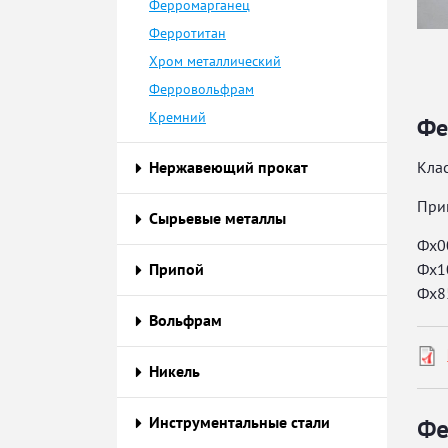
Ферромарганец
Ферротитан
Хром металлический
Ферровольфрам
Кремний
Фе
Нержавеющий прокат
Кла
При
Сырьевые металлы
Фх0
Припой
Фх1
Фх8
Вольфрам
Никель
Инструментальные стали
Фе