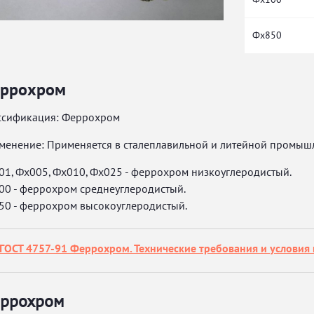
Фх850
ррохром
ссификация: Феррохром
менение: Применяется в сталеплавильной и литейной промышле
01, Фх005, Фх010, Фх025 - феррохром низкоуглеродистый.
00 - феррохром среднеуглеродистый.
50 - феррохром высокоуглеродистый.
ГОСТ 4757-91 Феррохром. Технические требования и условия 
ррохром