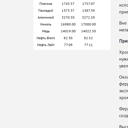
Платина
1743.57
1757.07
испо
Палладий
1373.37
1387.39
при
Алюминий
3270.50
3272.50
Вне
Никель
16980.00
17000.00
мет
Медь
14019.00
14022.50
Нефть Brent
82.30
82.52
При
Нефть Лайт
77.09
77.11
Хром
нужн
увел
Око
фер
эксп
хром
Ферр
соз
Выс