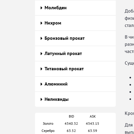
Молибден
Доба
физи
Нихром
стал
В чи
Бронзовый прокат
разн
част
Латунный прокат
Суще
Титановый прокат
Алюминий
Неликвиды
Кро
BID
ASK
Золото
4340.32
4343.15
Для 
Серебро
63.52
63.59
вып