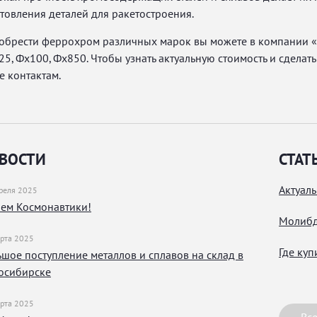
товления деталей для ракетостроения.
обрести феррохром различных марок вы можете в компании «С
5, Фх100, Фх850. Чтобы узнать актуальную стоимость и сделать
е контактам.
ВОСТИ
СТАТ
Актуаль
реля 2025
нем Космонавтики!
Молибд
рта 2025
Где ку
шое поступление металлов и сплавов на склад в
осибирске
рта 2025