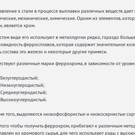
вление к стали в процессе выплавки различных веществ дает в
ческие, механические, химические. Одним из элементов, кото
и, является хром.
стом виде его используют в металлургии редко, гораздо боль
овидность ферросплавов, которая содержит значительное коли
ь состава это железо и некоторые другие примеси.
ствуют различные марки феррохрома, в зависимости от уровня
Безуглеродистый;
Низкоуглеродистый;
Среднеуглеродистый;
Высокоуглеродистый.
ме того, выделяются низкофосфористые и низкосернистые сор
того чтобы получить феррохром, прибегают к различным метод
лавлен из хромового сырья, для чего используют руды с высо