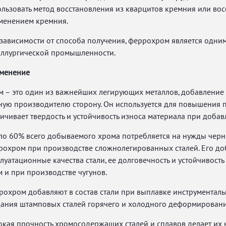
льзовать метод восстановления из кварцитов кремния или вос
менением кремния.
 зависимости от способа получения, феррохром является одни
аллургической промышленности.
менение
 – это один из важнейших легирующих металлов, добавление к
ую производителю сторону. Он используется для повышения пр
ичивает твердость и устойчивость износа материала при добав
ло 60% всего добываемого хрома потребляется на нужды черн
рохром при производстве сложнолегированных сталей. Его до
луатационные качества стали, ее долговечность и устойчивост
 и при производстве чугунов.
охром добавляют в состав стали при выплавке инструменталь
дания штамповых сталей горячего и холодного деформировани
окая прочность хромосодержащих сталей и сплавов делает их 