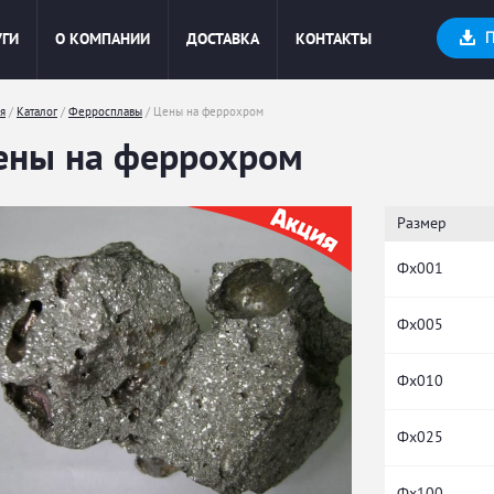
УГИ
О КОМПАНИИ
ДОСТАВКА
КОНТАКТЫ
я
/
Каталог
/
Ферросплавы
/
Цены на феррохром
ены на феррохром
есь
Размер
Фх001
Фх005
Фх010
Фх025
Фх100