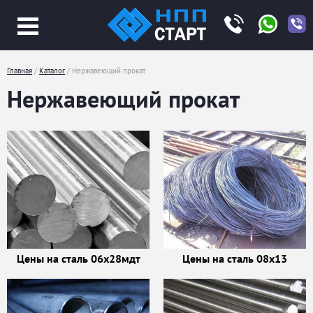
Jump
to
navigation
Главная
/
Каталог
/
Нержавеющий прокат
Вы
Нержавеющий прокат
здесь
Цены на сталь 06х28мдт
Цены на сталь 08х13