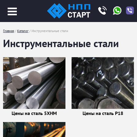
Jump
to
navigation
Главная
/
Каталог
/
Инструментальные стали
Вы
Инструментальные стали
здесь
Цены на сталь 5ХНМ
Цены на сталь Р18