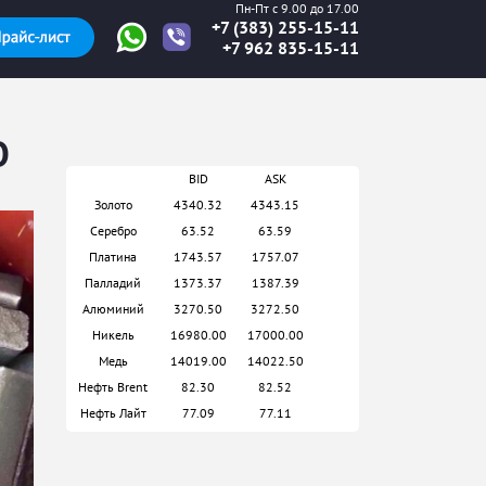
Пн-Пт с 9.00 до 17.00
+7 (383) 255-15-11
+7 962 835-15-11
О
BID
ASK
Золото
4340.32
4343.15
Серебро
63.52
63.59
Платина
1743.57
1757.07
Палладий
1373.37
1387.39
Алюминий
3270.50
3272.50
Никель
16980.00
17000.00
Медь
14019.00
14022.50
Нефть Brent
82.30
82.52
Нефть Лайт
77.09
77.11