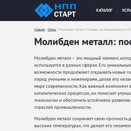
Jump
КАТАЛОГ
УСЛ
to
navigation
Главная
/
Статьи
/
Молибден металл: поставки по Новосибирску и Н
Вы
Молибден металл: по
здесь
Молибден металл – это мощный элемент, кот
используется в разных сферах. Его уникальные
возможности продолжают открывать новые г
перед учеными и инженерами, делая его нез
мире современности. Как важный компонент в
каталитических процессах, он помогает улучш
технологии и обеспечить устойчивое развити
отраслей промышленности.
Молибден металл сохраняет свою прочность 
высоких температурах, что делает его незаме