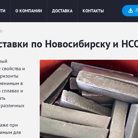
УГИ
О КОМПАНИИ
ДОСТАВКА
КОНТАКТЫ
СО
ставки по Новосибирску и НС
орый
 свойства и
оризонты
аменимым в
 сплавах и
ать
е различных
даже при
нимым для