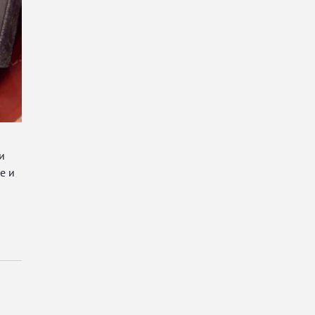
и
е и