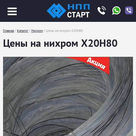
Jump
to
navigation
Главная
/
Каталог
/
Нихром
/
Цены на нихром Х20Н80
Вы
Цены на нихром Х20Н80
здесь