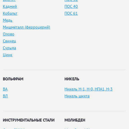
Кадмий
ПОС 40
Кобальт
ПОС 61
Медь
Мишметалл (ферроцерий)
Олово
Свинец
Сурьма
Цинк
ВОЛЬФРАМ
НИКЕЛЬ
ВА
Никель Н-1, Н-0, НПА1, Н-3
ВЛ
Никель шихта
ИНСТРУМЕНТАЛЬНЫЕ СТАЛИ
МОЛИБДЕН