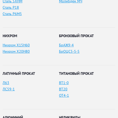
Сталь 5ХНМ
Молибден МЧ
Сталь Р18
Сталь Р6М5
НИХРОМ
БРОНЗОВЫЙ ПРОКАТ
Нихром Х15Н60
БрАЖ9-4
Нихром Х20Н80
БрОЦС5-5-5
ЛАТУННЫЙ ПРОКАТ
ТИТАНОВЫЙ ПРОКАТ
Л63
ВТ1-0
ЛС59-1
ВТ20
ОТ4-1
АЛЮМИНИЙ
НЕЛИКВИДЫ