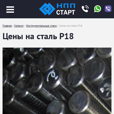
Jump
to
navigation
Главная
/
Каталог
/
Инструментальные стали
/
Цены на сталь Р18
Вы
Цены на сталь Р18
здесь