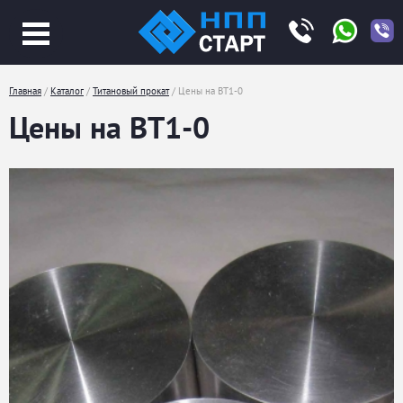
Jump
to
navigation
Главная
/
Каталог
/
Титановый прокат
/
Цены на ВТ1-0
Вы
Цены на ВТ1-0
здесь