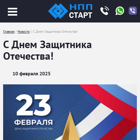
Jump
to
navigation
Главная
/
Новости
/
С Днем Защитника Отечества!
Вы
С Днем Защитника
здесь
Отечества!