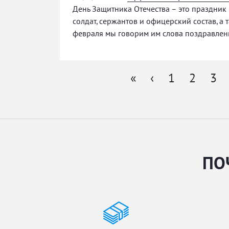
День Защитника Отечества – это праздник
солдат, сержантов и офицерский состав, а 
февраля мы говорим им слова поздравлен
«
‹
1
2
3
Страницы
ПО