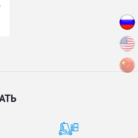
я
АТЬ