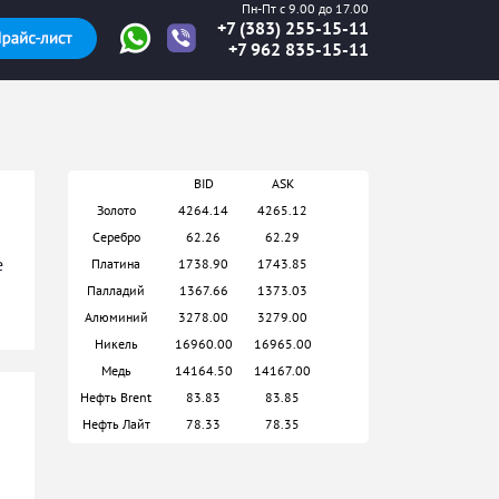
Пн-Пт с 9.00 до 17.00
+7 (383) 255-15-11
+7 962 835-15-11
BID
ASK
Золото
4264.14
4265.12
Серебро
62.26
62.29
е
Платина
1738.90
1743.85
Палладий
1367.66
1373.03
Алюминий
3278.00
3279.00
Никель
16960.00
16965.00
Медь
14164.50
14167.00
Нефть Brent
83.83
83.85
Нефть Лайт
78.33
78.35