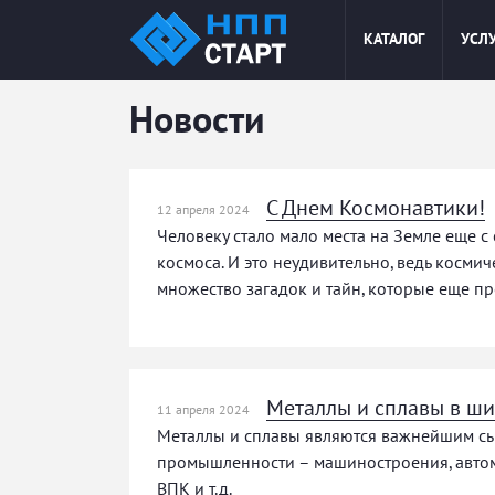
Jump
КАТАЛОГ
УСЛ
to
navigation
Новости
С Днем Космонавтики!
12 апреля 2024
Человеку стало мало места на Земле еще с
космоса. И это неудивительно, ведь косми
множество загадок и тайн, которые еще пр
Металлы и сплавы в ши
11 апреля 2024
Металлы и сплавы являются важнейшим с
промышленности – машиностроения, автомо
ВПК и т.д.